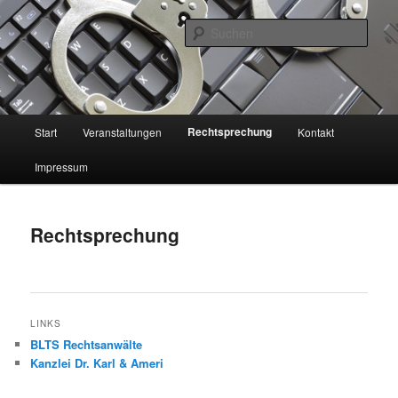
Zum
primären
Such
Inhalt
springen
Forum Wirtschafts- und
Steuerstrafrecht e.V.
Hauptmenü
Rechtsprechung
Start
Veranstaltungen
Kontakt
Impressum
Rechtsprechung
LINKS
BLTS Rechtsanwälte
Kanzlei Dr. Karl & Ameri