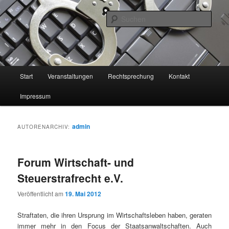
Zum
Zum
primären
sekundären
Such
Inhalt
Inhalt
springen
springen
Forum Wirtschafts- und
Steuerstrafrecht e.V.
Hauptmenü
Start
Veranstaltungen
Rechtsprechung
Kontakt
Impressum
admin
AUTORENARCHIV:
Forum Wirtschaft- und
Steuerstrafrecht e.V.
Veröffentlicht am
19. Mai 2012
Straftaten, die ihren Ursprung im Wirtschaftsleben haben, geraten
immer mehr in den Focus der Staatsanwaltschaften. Auch